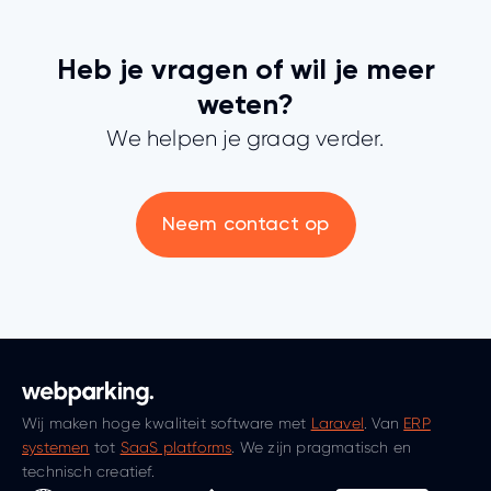
Heb je vragen of wil je meer
weten?
We helpen je graag verder.
Neem contact op
Wij maken hoge kwaliteit software met
Laravel
. Van
ERP
systemen
tot
SaaS platforms
. We zijn pragmatisch en
technisch creatief.